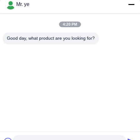
संपर्क
Mr. ye
4:20 PM
लोकप्रिय श्रेणियां
सभी
Good day, what product are you looking for?
इलेक्ट्रॉनिक दरवाजे ताले
फिंगरप्रिंट डोर लॉक
फेस रिकॉग्निशन डोर लॉक
कैमरा दरवाज़ा लॉक
ऑटोमैटिक डोर लॉक
Bluetooth दरवाज़ा बंद
कोड डोर लॉक
की-कार्ड डोर लॉक
सदस्यता लें