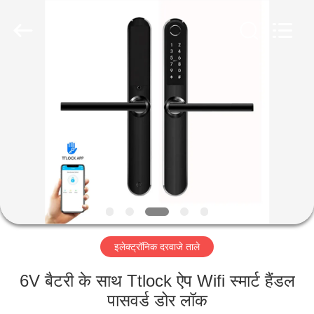
Light
Source
Electronics
Technology
Limited.
All
Rights
Reserved.
घर
उत्पादों
हमारे
बारे
में
इलेक्ट्रॉनिक दरवाजे ताले
कारखाना
भ्रमण
6V बैटरी के साथ Ttlock ऐप Wifi स्मार्ट हैंडल
पासवर्ड डोर लॉक