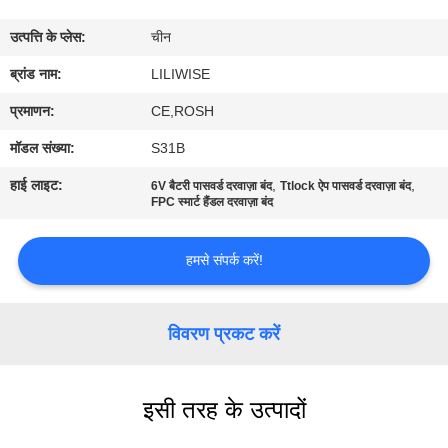
गुणवत्ता
उत्पत्ति के प्लेस:
चीन
नियंत्रण
ब्रांड नाम:
LILIWISE
संपर्क
प्रमाणन:
CE,ROSH
करें
मॉडल संख्या:
S31B
हाई लाइट:
,
,
6V बैटरी पासवर्ड दरवाज़ा बंद
Ttlock ऐप पासवर्ड दरवाज़ा बंद
समाचार
FPC स्मार्ट हैंडल दरवाज़ा बंद
हमसे संपर्क करें!
NEWS
साइटमैप
विवरण प्रकट करें
गोपनीयता
इसी तरह के उत्पादों
नीति