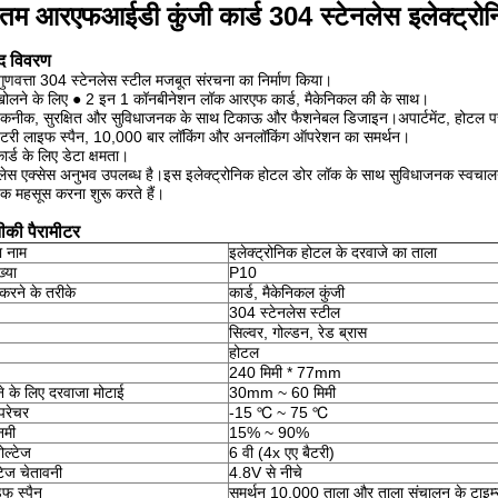
तम आरएफआईडी कुंजी कार्ड 304 स्टेनलेस इलेक्ट्रोन
ाद विवरण
गुणवत्ता 304 स्टेनलेस स्टील मजबूत संरचना का निर्माण किया।
खोलने के लिए ● 2 इन 1 कॉनबीनेशन लॉक आरएफ कार्ड, मैकेनिकल की के साथ।
कनीक, सुरक्षित और सुविधाजनक के साथ टिकाऊ और फैशनेबल डिजाइन।अपार्टमेंट, होटल पर
बैटरी लाइफ स्पैन, 10,000 बार लॉकिंग और अनलॉकिंग ऑपरेशन का समर्थन।
र्ड के लिए डेटा क्षमता।
ीलेस एक्सेस अनुभव उपलब्ध है।इस इलेक्ट्रोनिक होटल डोर लॉक के साथ सुविधाजनक स्वचालन जो
 महसूस करना शुरू करते हैं।
की पैरामीटर
ा नाम
इलेक्ट्रोनिक होटल के दरवाजे का ताला
्या
P10
रने के तरीके
कार्ड, मैकेनिकल कुंजी
304 स्टेनलेस स्टील
सिल्वर, गोल्डन, रेड ब्रास
होटल
240 मिमी * 77mm
 के लिए दरवाजा मोटाई
30mm ~ 60 मिमी
म्परेचर
-15 ℃ ~ 75 ℃
नमी
15% ~ 90%
ोल्टेज
6 वी (4x एए बैटरी)
टेज चेतावनी
4.8V से नीचे
इफ स्पैन
समर्थन 10,000 ताला और ताला संचालन के टाइम