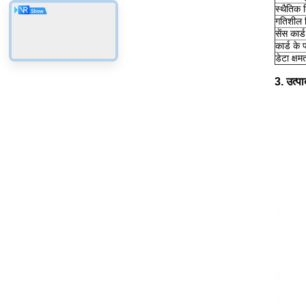
स्थैतिक
गतिशील 
सेंस कार्ड
कार्ड के 
डेटा क्षम
3. उत्प