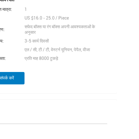
 मात्रा:
1
US $16.0 - 25.0 / Piece
सफेद बॉक्स या रंग बॉक्स अपनी आवश्यकताओं के
वरण:
अनुसार
मय:
3-5 कार्य दिवसों
एल / सी, टी / टी, वेस्टर्न यूनियन, पेपैल, वीजा
षमता:
प्रति माह 8000 टुकड़े
ंपर्क करें