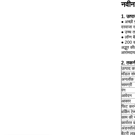
नवीन
1. उत्प
● अच्छी 
दरवाजा 
● उच्च त
● लॉन्ग 
● 200 का
अद्भुत क
आरामदायक
2. तकनी
उत्पाद क
मॉडल संख
अनलॉक क
सामग्री
रंग
आवेदन
आकार
फिट करने
वर्किंग टे
काम की 
कार्यरत व
अंडरवॉल्
बैटरी ला