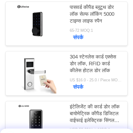
पासवर्ड कीपैड ब्लूटूथ डोर
लॉक सेल्फ लॉकिंग 5000
टाइम्स लाइफ स्पैन
65-72 MOQ:1
संपर्क
304 स्टेनलेस कार्ड एक्सेस
डोर लॉक, RFID कार्ड
कीलेस होटल डोर लॉक
US $16.0 - 25.0 / Piece MOQ:1
संपर्क
इंटेलिजेंट की कार्ड डोर लॉक
बायोमेट्रिक कीपैड डिजिटल
वाईफाई इलेक्ट्रिक सिंगल
डेडबोल्टbol
USD 52-69/Unit MOQ:1