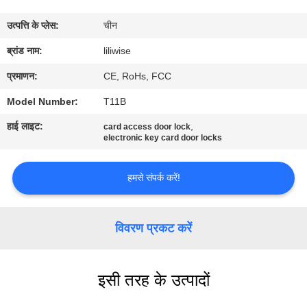
गुणवत्ता
उत्पत्ति के प्लेस:
चीन
नियंत्रण
ब्रांड नाम:
liliwise
संपर्क
प्रमाणन:
CE, RoHs, FCC
करें
Model Number:
T11B
हाई लाइट:
,
card access door lock
electronic key card door locks
समाचार
हमसे संपर्क करें!
NEWS
साइटमैप
विवरण प्रकट करें
गोपनीयता
इसी तरह के उत्पादों
नीति