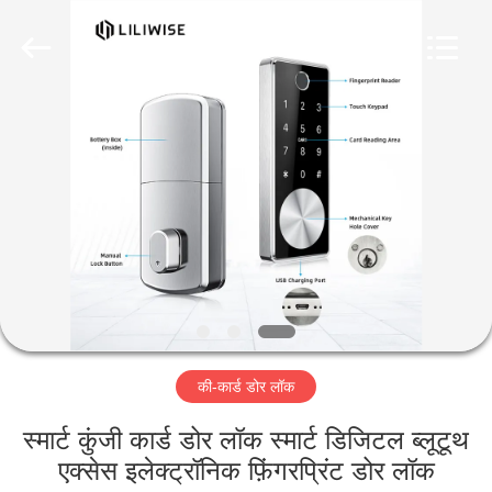
Light
Source
Electronics
Technology
Limited.
All
Rights
Reserved.
घर
उत्पादों
हमारे
बारे
में
की-कार्ड डोर लॉक
कारखाना
भ्रमण
स्मार्ट कुंजी कार्ड डोर लॉक स्मार्ट डिजिटल ब्लूटूथ
एक्सेस इलेक्ट्रॉनिक फ़िंगरप्रिंट डोर लॉक