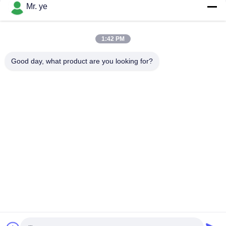
संपर्क
Mr. ye
1:42 PM
लोकप्रिय श्रेणियां
सभी
Good day, what product are you looking for?
इलेक्ट्रॉनिक दरवाजे ताले
फिंगरप्रिंट डोर लॉक
फेस रिकॉग्निशन डोर लॉक
कैमरा दरवाज़ा लॉक
ऑटोमैटिक डोर लॉक
Bluetooth दरवाज़ा बंद
कोड डोर लॉक
की-कार्ड डोर लॉक
सदस्यता लें