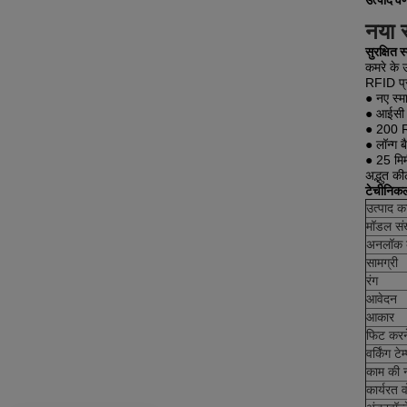
उत्पाद वर
नया स
सुरक्षित 
कमरे के उ
RFID प्र
● नए स्म
● आईसी क
● 200 RF
● लॉन्ग 
● 25 मिम
अद्भुत क
टेचीनिकल 
उत्पाद क
मॉडल संख
अनलॉक क
सामग्री
रंग
आवेदन
आकार
फिट करने
वर्किंग टे
काम की 
कार्यरत व