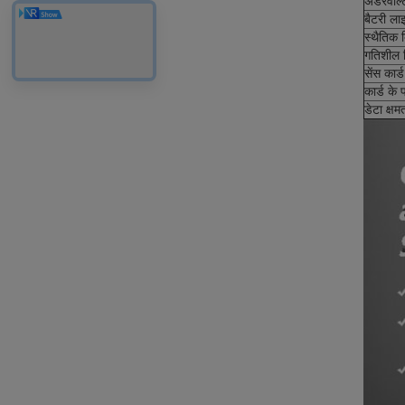
अंडरवॉल्
बैटरी ला
स्थैतिक
गतिशील 
सेंस कार्ड
कार्ड के 
डेटा क्षम