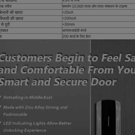
टेज चेतावनी
4.8V से नीचे
इफ स्पैन
समर्थन 10,000 ताला और ताला संचालन के टाइम्स
 बिजली की खपत
<20uA
बिजली की खपत
<200mA
 से दूरी
<30mm
प्रकार
आरएफआईडी कार्ड
ता
200 कार्ड के लिए डेटा