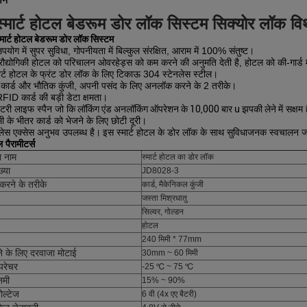
्णन
्मार्ट होटल बेडरूम डोर लॉक सिस्टम सिक्योर लॉक वि
स्मार्ट होटल बेडरूम डोर लॉक सिस्टम
पयोग में सुपर सुविधा, गोपनीयता में बिल्कुल संरक्षित, आराम में 100% संतुष्ट।
ौद्योगिकी होटल को परिचालन ओवरहेड्स को कम करने की अनुमति देती है, होटल को की-गार्ड म
ार्ट होटल के फ्रंट डोर लॉक के लिए टिकाऊ 304 स्टेनलेस स्टील।
ार्ड और भौतिक कुंजी, अपनी पसंद के लिए अनलॉक करने के 2 तरीके।
ID कार्ड की बड़ी डेटा क्षमता।
बैटरी लाइफ स्पैन जो कि
लॉकिंग एंड अनलॉकिंग ऑपरेशन के 10,000 बार u झपकी लेने
में सक्षम 
ी के भीतर कार्ड को भेजने के लिए छोटी दूरी।
ीलेस एक्सेस अनुभव उपलब्ध है।
इस स्मार्ट होटल के डोर लॉक के साथ सुविधाजनक स्वचालन जो
पैरामीटर्स
ा नाम
स्मार्ट होटल का डोर लॉक
्या
JD8028-3
रने के तरीके
कार्ड, मैकेनिकल कुंजी
जस्ता मिश्रधातु
सिल्वर, गोल्डन
होटल
240 मिमी * 77mm
 के लिए दरवाजा मोटाई
30mm ~ 60 मिमी
म्परेचर
-25 ℃ ~ 75 ℃
नमी
15% ~ 90%
ोल्टेज
6 वी (4x एए बैटरी)