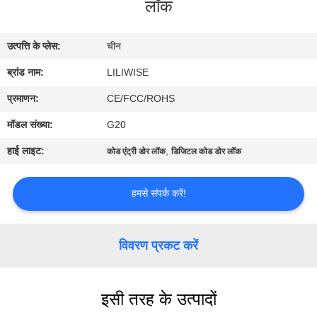
लॉक
गुणवत्ता
नियंत्रण
उत्पत्ति के प्लेस:
चीन
ब्रांड नाम:
LILIWISE
संपर्क
करें
प्रमाणन:
CE/FCC/ROHS
मॉडल संख्या:
G20
समाचार
हाई लाइट:
,
कोड एंट्री डोर लॉक
डिजिटल कोड डोर लॉक
NEWS
हमसे संपर्क करें!
साइटमैप
विवरण प्रकट करें
गोपनीयता
इसी तरह के उत्पादों
नीति