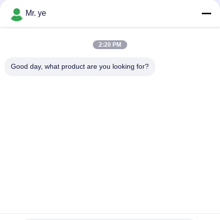
USD 60-89/Unit MOQ:1 टुकड़ा
संपर्क
Mr. ye
2:20 PM
लोकप्रिय श्रेणियां
सभी
Good day, what product are you looking for?
इलेक्ट्रॉनिक दरवाजे ताले
फिंगरप्रिंट डोर लॉक
फेस रिकॉग्निशन डोर लॉक
कैमरा दरवाज़ा लॉक
ऑटोमैटिक डोर लॉक
Bluetooth दरवाज़ा बंद
कोड डोर लॉक
की-कार्ड डोर लॉक
सदस्यता लें