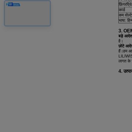
फ़िंगरप्र
कार्ड
कम वोल्ट
भाषा: हिन्
3. OE
बड़े आदे
है।
छोटे आदे
हैं।हम आ
LILIWISE
लागत के स
4. उत्पा