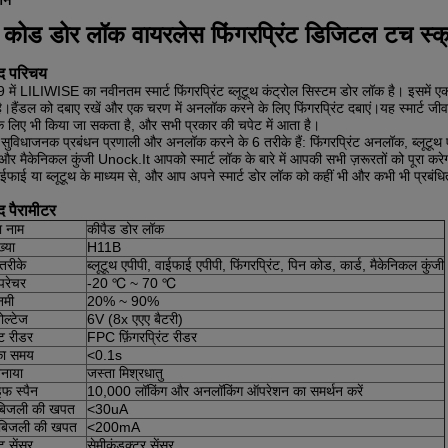
्णन
्ट कोड डोर लॉक वायरलेस फिंगरप्रिंट डिजिटल टच स्क्
ाद परिचय
में LILIWISE का नवीनतम स्मार्ट फिंगरप्रिंट ब्लूटूथ कंट्रोल सिस्टम डोर लॉक है। इसम
है।हैंडल को दबाए रखें और एक चरण में अनलॉक करने के लिए फिंगरप्रिंट दबाएं।यह स्मार्ट 
के लिए भी किया जा सकता है, और सभी प्रकार की चपेट में आता है।
 सुविधाजनक प्रबंधन प्रणाली और अनलॉक करने के 6 तरीके हैं: फिंगरप्रिंट अनलॉक, ब्लूट
 मैकेनिकल कुंजी Unock.It आपको स्मार्ट लॉक के बारे में आपकी सभी ज़रूरतों को पूरा करेग
ाईफाई या ब्लूटूथ के माध्यम से, और आप अपने स्मार्ट डोर लॉक को कहीं भी और कभी भी प्रबंधि
द पैरामीटर
ा नाम
कीपैड डोर लॉक
्या
H11B
तरीके
ब्लूटूथ एपीपी, वाईफाई एपीपी, फिंगरप्रिंट, पिन कोड, कार्ड, मैकेनिकल कुंजी
म्परेचर
-20 ℃ ~ 70 ℃
नमी
20% ~ 90%
ोल्टेज
6V (8x एएए बैटरी)
ंट रीडर
FPC फ़िंगरप्रिंट रीडर
का समय
<0.1s
बनाया
जस्ता मिश्रधातु
इफ स्पैन
10,000 लॉकिंग और अनलॉकिंग ऑपरेशन का समर्थन करें
 बिजली की खपत
<30uA
बिजली की खपत
<200mA
ंट सेंसर
सेमीकंडक्टर सेंसर