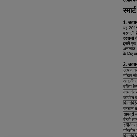
उत्पाद वर
स्मार
1. उत्प
यह 2019 
प्रणाली 
दरवाजों 
इसमें एक
अनलॉक और
के लिए व
2. उत्पा
उत्पाद क
मॉडल संख
अनलॉक 
वर्किंग टे
काम की 
कार्यरत व
फिंगरप्रि
पहचान 
सामग्री 
बैटरी ला
स्थैतिक
गतिशील 
फिंगरप्रि