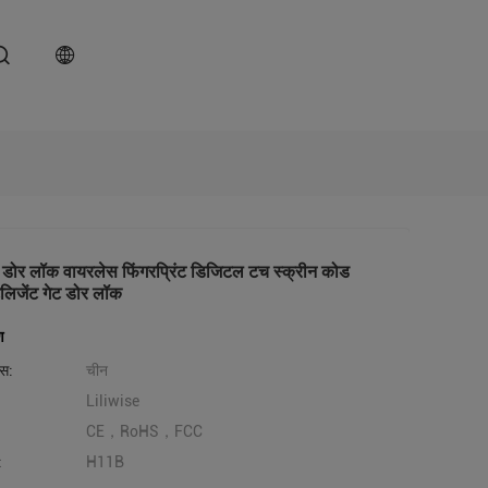
ोड डोर लॉक वायरलेस फिंगरप्रिंट डिजिटल टच स्क्रीन कोड
टेलिजेंट गेट डोर लॉक
ण
लेस:
चीन
Liliwise
CE，RoHS，FCC
:
H11B