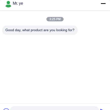
संपर्क
Mr. ye
3:25 PM
लोकप्रिय श्रेणियां
सभी
Good day, what product are you looking for?
इलेक्ट्रॉनिक दरवाजे ताले
फिंगरप्रिंट डोर लॉक
फेस रिकॉग्निशन डोर लॉक
कैमरा दरवाज़ा लॉक
ऑटोमैटिक डोर लॉक
Bluetooth दरवाज़ा बंद
कोड डोर लॉक
की-कार्ड डोर लॉक
सदस्यता लें