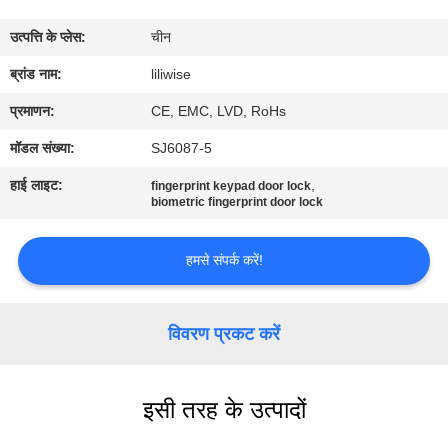
गुणवत्ता
उत्पत्ति के प्लेस:
चीन
नियंत्रण
ब्रांड नाम:
liliwise
संपर्क
प्रमाणन:
CE, EMC, LVD, RoHs
करें
मॉडल संख्या:
SJ6087-5
हाई लाइट:
,
fingerprint keypad door lock
समाचार
biometric fingerprint door lock
हमसे संपर्क करें!
NEWS
साइटमैप
विवरण प्रकट करें
गोपनीयता
इसी तरह के उत्पादों
नीति