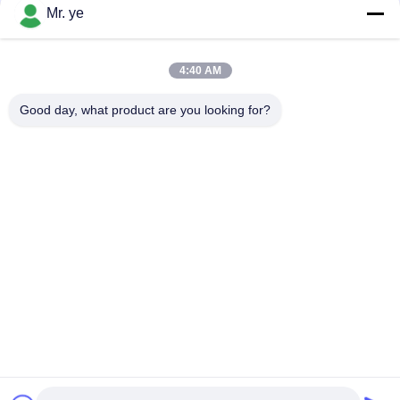
संपर्क
Mr. ye
4:40 AM
लोकप्रिय श्रेणियां
सभी
Good day, what product are you looking for?
इलेक्ट्रॉनिक दरवाजे ताले
फिंगरप्रिंट डोर लॉक
फेस रिकॉग्निशन डोर लॉक
कैमरा दरवाज़ा लॉक
ऑटोमैटिक डोर लॉक
Bluetooth दरवाज़ा बंद
कोड डोर लॉक
की-कार्ड डोर लॉक
सदस्यता लें