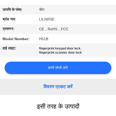
गुणवत्ता
उत्पत्ति के प्लेस:
चीन
नियंत्रण
ब्रांड नाम:
LILIWISE
संपर्क
प्रमाणन:
CE，RoHS，FCC
करें
Model Number:
H51B
हाई लाइट:
,
fingerprint keypad door lock
समाचार
fingerprint scanner door lock
हमसे संपर्क करें!
NEWS
साइटमैप
विवरण प्रकट करें
गोपनीयता
इसी तरह के उत्पादों
नीति