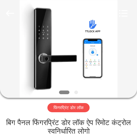
Light
Source
Electronics
Technology
Limited.
All
Rights
Reserved.
घर
उत्पादों
हमारे
बारे
में
फिंगरप्रिंट डोर लॉक
कारखाना
भ्रमण
बिग पैनल फिंगरप्रिंट डोर लॉक ऐप रिमोट कंट्रोल
स्वनिर्धारित लोगो