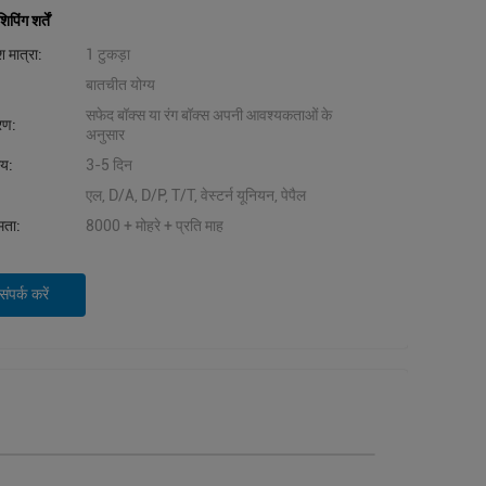
िंग शर्तें
 मात्रा:
1 टुकड़ा
बातचीत योग्य
सफेद बॉक्स या रंग बॉक्स अपनी आवश्यकताओं के
वरण:
अनुसार
मय:
3-5 दिन
एल, D/A, D/P, T/T, वेस्टर्न यूनियन, पेपैल
षमता:
8000 + मोहरे + प्रति माह
ंपर्क करें