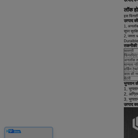
उत्पाद वर
लॉक होम
इस फिंगरप
उत्पाद की
1, अनलॉक 
सुपर सुरक
2, जस्ता ध
Duralbl
तकनीकी प
सामग्री
फिंगरप्रिं
अनलॉक त
मान्यता गत
वर्किंग टेम्
काम की न
बैटरी
भुगतान की 
1, भुगतान
2, अग्रिम
3, भुगतान
उत्पाद का