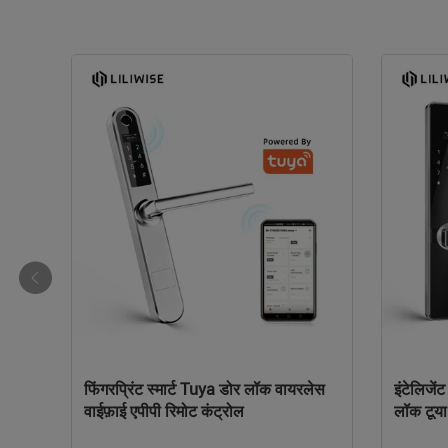
ेट
फिंगरप्रिंट स्मार्ट Tuya डोर लॉक वायरलेस
इंटेलिजें
0 मिमी
वाईफ़ाई एपीपी रिमोट कंट्रोल
लॉक टूया
डोर लॉक