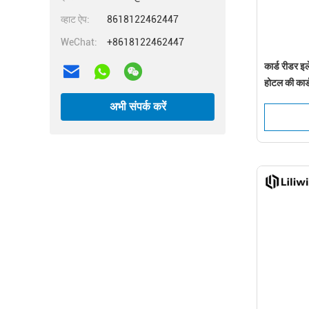
व्हाट ऐप:
8618122462447
WeChat:
+8618122462447
कार्ड रीडर इ
होटल की कार
अभी संपर्क करें