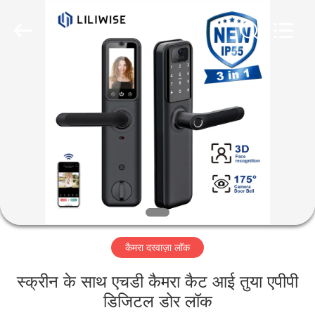
Light
Source
Electronics
Technology
Limited.
All
Rights
Reserved.
घर
उत्पादों
हमारे
बारे
में
कैमरा दरवाज़ा लॉक
कारखाना
भ्रमण
स्क्रीन के साथ एचडी कैमरा कैट आई तुया एपीपी
डिजिटल डोर लॉक