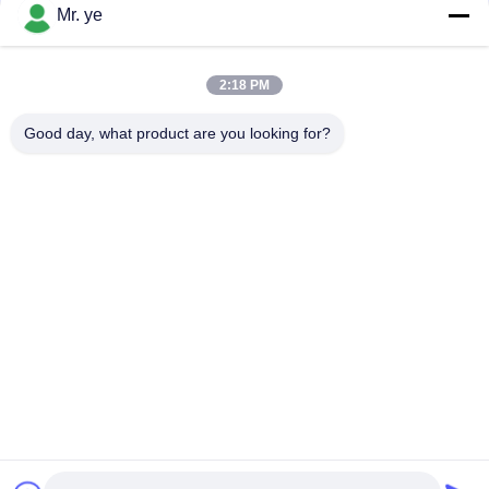
संपर्क
Mr. ye
2:18 PM
लोकप्रिय श्रेणियां
सभी
Good day, what product are you looking for?
इलेक्ट्रॉनिक दरवाजे ताले
फिंगरप्रिंट डोर लॉक
फेस रिकॉग्निशन डोर लॉक
कैमरा दरवाज़ा लॉक
ऑटोमैटिक डोर लॉक
Bluetooth दरवाज़ा बंद
कोड डोर लॉक
की-कार्ड डोर लॉक
सदस्यता लें