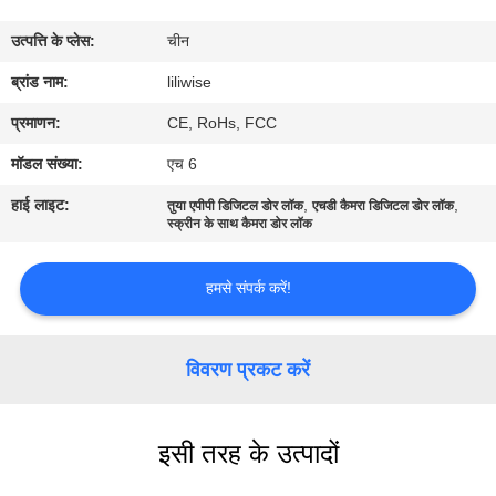
गुणवत्ता
उत्पत्ति के प्लेस:
चीन
नियंत्रण
ब्रांड नाम:
liliwise
संपर्क
प्रमाणन:
CE, RoHs, FCC
करें
मॉडल संख्या:
एच 6
हाई लाइट:
,
,
तुया एपीपी डिजिटल डोर लॉक
एचडी कैमरा डिजिटल डोर लॉक
समाचार
स्क्रीन के साथ कैमरा डोर लॉक
हमसे संपर्क करें!
NEWS
साइटमैप
विवरण प्रकट करें
गोपनीयता
इसी तरह के उत्पादों
नीति