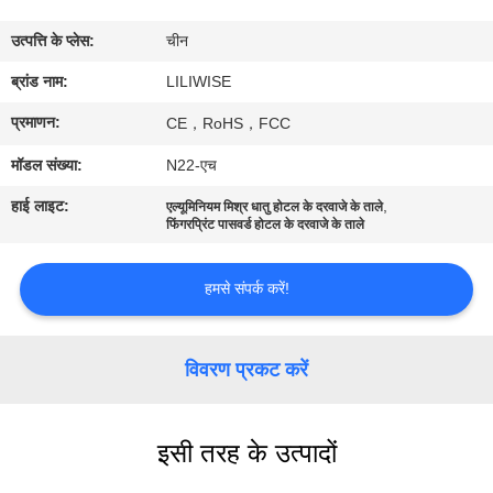
गुणवत्ता
उत्पत्ति के प्लेस:
चीन
नियंत्रण
ब्रांड नाम:
LILIWISE
संपर्क
प्रमाणन:
CE，RoHS，FCC
करें
मॉडल संख्या:
N22-एच
हाई लाइट:
,
एल्यूमिनियम मिश्र धातु होटल के दरवाजे के ताले
समाचार
फिंगरप्रिंट पासवर्ड होटल के दरवाजे के ताले
हमसे संपर्क करें!
NEWS
साइटमैप
विवरण प्रकट करें
गोपनीयता
इसी तरह के उत्पादों
नीति