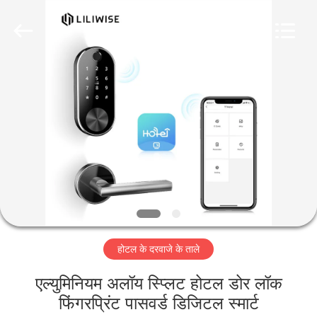
Light
Source
Electronics
Technology
Limited.
All
Rights
Reserved.
घर
उत्पादों
हमारे
बारे
में
होटल के दरवाजे के ताले
कारखाना
भ्रमण
एल्युमिनियम अलॉय स्प्लिट होटल डोर लॉक
फिंगरप्रिंट पासवर्ड डिजिटल स्मार्ट