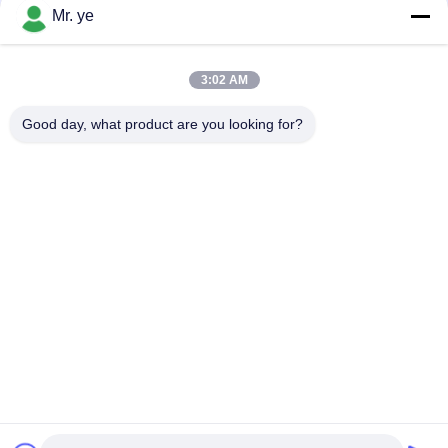
संपर्क
Mr. ye
3:02 AM
लोकप्रिय श्रेणियां
सभी
Good day, what product are you looking for?
इलेक्ट्रॉनिक दरवाजे ताले
फिंगरप्रिंट डोर लॉक
फेस रिकॉग्निशन डोर लॉक
कैमरा दरवाज़ा लॉक
ऑटोमैटिक डोर लॉक
Bluetooth दरवाज़ा बंद
कोड डोर लॉक
की-कार्ड डोर लॉक
सदस्यता लें