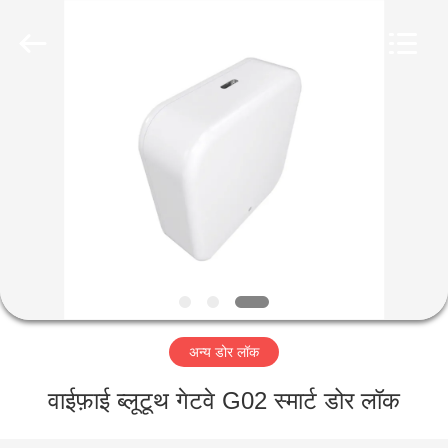
Light
Source
Electronics
Technology
Limited.
All
Rights
Reserved.
घर
उत्पादों
हमारे
बारे
में
अन्य डोर लॉक
कारखाना
भ्रमण
वाईफ़ाई ब्लूटूथ गेटवे G02 स्मार्ट डोर लॉक