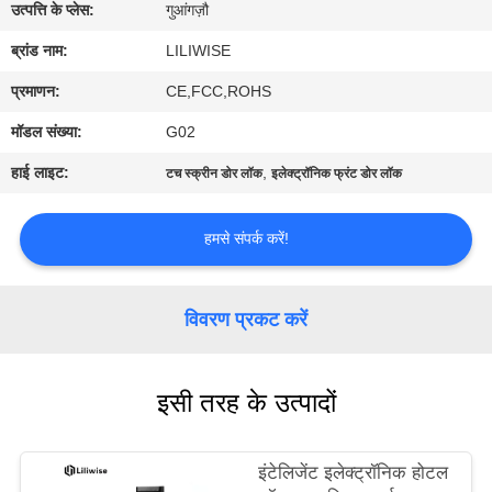
गुणवत्ता
उत्पत्ति के प्लेस:
गुआंगज़ौ
नियंत्रण
ब्रांड नाम:
LILIWISE
प्रमाणन:
CE,FCC,ROHS
संपर्क
मॉडल संख्या:
G02
करें
हाई लाइट:
,
टच स्क्रीन डोर लॉक
इलेक्ट्रॉनिक फ्रंट डोर लॉक
समाचार
हमसे संपर्क करें!
NEWS
विवरण प्रकट करें
साइटमैप
इसी तरह के उत्पादों
गोपनीयता
नीति
इंटेलिजेंट इलेक्ट्रॉनिक होटल