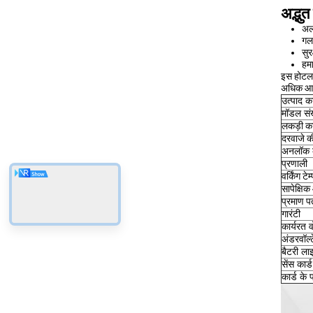
अद्भु
अल
गल
सुर
हमा
इस होटल 
अधिक आसा
उत्पाद क
मॉडल संख
लकड़ी का
दरवाजे क
अनलॉक क
प्रणाली
वर्किंग टे
सापेक्षिक 
प्रमाण प
गारंटी
कार्यरत व
अंडरवॉल्
बैटरी ला
सेंस कार्ड
कार्ड के 