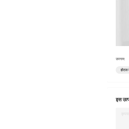
उपनाम:
होटल क
इस उत्प
कृपया