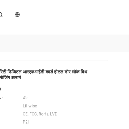
योरिटी डिजिटल आरएफआईडी कार्ड होटल डोर लॉक विथ
लोजिंग अलार्म
ण
लेस:
चीन
Liliwise
CE, FCC, RoHs, LVD
:
P21