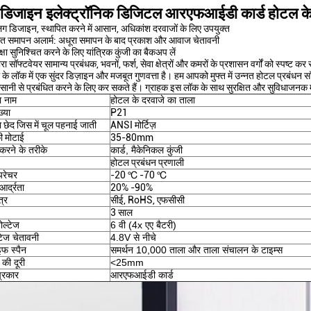
त डिजाइन इलेक्ट्रॉनिक डिजिटल आरएफआईडी कार्ड होटल के
ग डिजाइन, स्थापित करने में आसान, अधिकांश दरवाजों के लिए उपयुक्त
त समापन अलार्म: अधूरा समापन के बाद प्रकाश और आवाज चेतावनी
क्षा सुनिश्चित करने के लिए यांत्रिक कुंजी का बैकअप लें
रा सॉफ्टवेयर सामान्य प्रबंधक, भवनों, फर्श, सेवा क्षेत्रों और कमरों के प्रशासन वर्गों को स्पष्ट कर
के लॉक में एक सुंदर डिज़ाइन और मजबूत गुणवत्ता है। हम आपको मुफ्त में उन्नत होटल प्रबंधन स
नी से प्रबंधित करने के लिए कर सकते हैं। ग्राहक इस लॉक के साथ सुरक्षित और सुविधाजनक 
ा नाम
होटल के दरवाजे का ताला
्या
P21
 छेद जिस में चूल पहनाई जाती
ANSI मोर्टिज़
ी मोटाई
35-80mm
रने के तरीके
कार्ड, मैकेनिकल कुंजी
होटल प्रबंधन प्रणाली
म्परेचर
-20 ℃ -70 ℃
आर्द्रता
20% -90%
त्र
सीई, RoHS, एफसीसी
3 साल
ोल्टेज
6 वी (4x एए बैटरी)
टेज चेतावनी
4.8V से नीचे
इफ स्पैन
समर्थन 10,000 ताला और ताला संचालन के टाइम्स
 की दूरी
<25mm
प्रकार
आरएफआईडी कार्ड