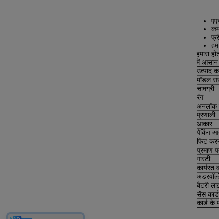
एएन
कम
फ्र
हमा
हमारा होट
में आसान
उत्पाद क
मॉडल संख
सामग्री
रंग
अनलॉक क
प्रणाली
आकार
पैकिंग 
फिट करने
प्रमाण प
गारंटी
कार्यरत व
अंडरवॉल्
बैटरी ला
सेंस कार्ड
कार्ड के 