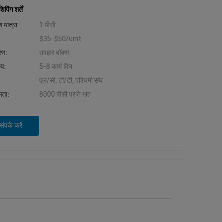
िंग शर्तें
 मात्रा:
1 पीसी
$35-$50/unit
वरण:
उपहार बॉक्स
मय:
5-8 कार्य दिन
एल/सी, टी/टी, पश्चिमी संघ
षमता:
8000 पीसी प्रति माह
ंपर्क करें