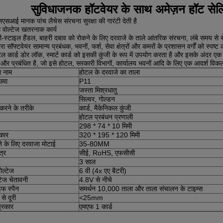
सुविधाजनक हॉटवेयर के साथ अमेज़न हॉट सेलि
एसआई मानक पांच लैचेस संरचना सुरक्षा की गारंटी देती है
 वोल्टेज खतरनाक कार्य
ी-स्टाइल हैंडल, बाहरी दबाव को रोकने के लिए दरवाजे के ताले आंतरिक संरचना, लंबे समय से स
रा सॉफ्टवेयर सामान्य प्रबंधक, भवनों, फर्श, सेवा क्षेत्रों और कमरों के प्रशासन वर्गों को स्पष्
ल कार्ड डोर लॉक, स्मार्ट कार्ड को इसकी कुंजी के रूप में उपयोग करता है और इसके अंदर एक मा
 और प्रबंधित है, जो इसे होटल, सरकारी विभागों, कार्यालय भवनों आदि के लिए एक आदर्श विकल
ा नाम
होटल के दरवाजे का ताला
्या
P11
जस्ता मिश्रधातु
सिल्वर, गोल्डन
रने के तरीके
कार्ड, मैकेनिकल कुंजी
होटल प्रबंधन प्रणाली
298 * 74 * 10 मिमी
आकार
320 * 195 * 120 मिमी
 के लिए दरवाजा मोटाई
35-80MM
त्र
सीई, RoHS, एफसीसी
3 साल
ोल्टेज
6 वी (4x एए बैटरी)
टेज चेतावनी
4.8V से नीचे
इफ स्पैन
समर्थन 10,000 ताला और ताला संचालन के टाइम्स
 से दूरी
<25mm
प्रकार
एमएफ 1 कार्ड