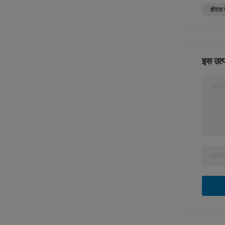
होटल क
इस उत्प
कृपया