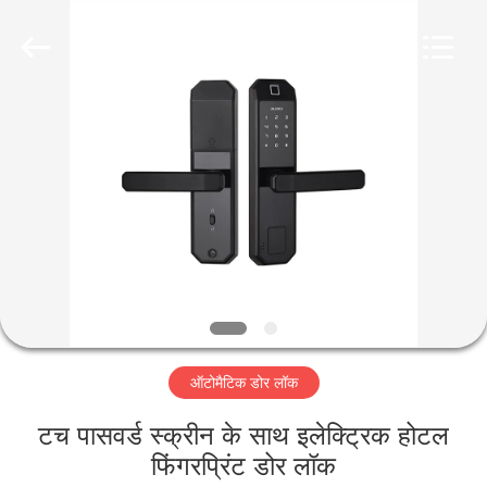
Light
Source
Electronics
Technology
Limited.
All
Rights
Reserved.
घर
उत्पादों
हमारे
बारे
में
ऑटोमैटिक डोर लॉक
कारखाना
भ्रमण
टच पासवर्ड स्क्रीन के साथ इलेक्ट्रिक होटल
फिंगरप्रिंट डोर लॉक