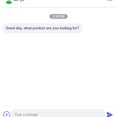
3:35 PM
लोकप्रिय श्रेणियां
सभी
Good day, what product are you looking for?
इलेक्ट्रॉनिक दरवाजे ताले
फिंगरप्रिंट डोर लॉक
फेस रिकॉग्निशन डोर लॉक
कैमरा दरवाज़ा लॉक
ऑटोमैटिक डोर लॉक
Bluetooth दरवाज़ा बंद
कोड डोर लॉक
की-कार्ड डोर लॉक
सदस्यता लें