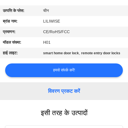
गुणवत्ता
उत्पत्ति के प्लेस:
चीन
नियंत्रण
ब्रांड नाम:
LILIWISE
संपर्क
प्रमाणन:
CE/RoHS/FCC
करें
मॉडल संख्या:
H01
हाई लाइट:
,
smart home door lock
remote entry door locks
समाचार
हमसे संपर्क करें!
NEWS
विवरण प्रकट करें
साइटमैप
इसी तरह के उत्पादों
गोपनीयता
नीति