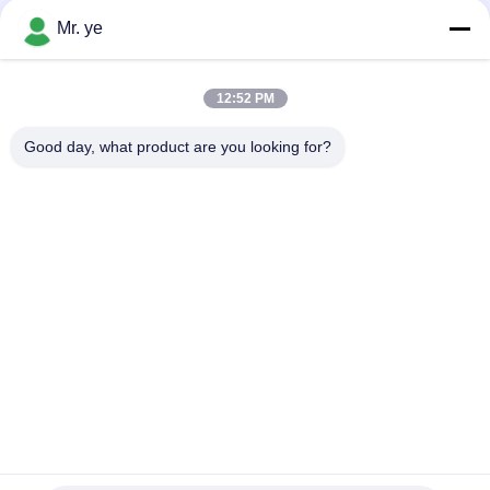
USD 50-65/pcs MOQ:1set
संपर्क
Mr. ye
12:52 PM
लोकप्रिय श्रेणियां
सभी
Good day, what product are you looking for?
इलेक्ट्रॉनिक दरवाजे ताले
फिंगरप्रिंट डोर लॉक
फेस रिकॉग्निशन डोर लॉक
कैमरा दरवाज़ा लॉक
ऑटोमैटिक डोर लॉक
Bluetooth दरवाज़ा बंद
कोड डोर लॉक
की-कार्ड डोर लॉक
सदस्यता लें