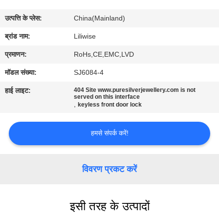
गुणवत्ता
उत्पत्ति के प्लेस:
China(Mainland)
नियंत्रण
ब्रांड नाम:
Liliwise
संपर्क
प्रमाणन:
RoHs,CE,EMC,LVD
करें
मॉडल संख्या:
SJ6084-4
हाई लाइट:
404 Site www.puresilverjewellery.com is not
served on this interface
समाचार
,
keyless front door lock
NEWS
हमसे संपर्क करें!
साइटमैप
विवरण प्रकट करें
गोपनीयता
इसी तरह के उत्पादों
नीति