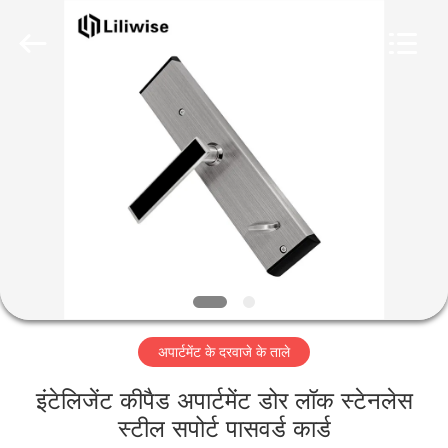
Light
Source
Electronics
Technology
Limited.
All
Rights
Reserved.
घर
उत्पादों
हमारे
बारे
में
अपार्टमेंट के दरवाजे के ताले
कारखाना
भ्रमण
इंटेलिजेंट कीपैड अपार्टमेंट डोर लॉक स्टेनलेस
स्टील सपोर्ट पासवर्ड कार्ड