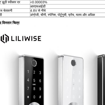
िंट झूठी स्वीकार दर
<0.00003%
आरएफआईडी
ेज चेतावनी
4.8V से नीचे
दी
अंग्रेजी, चीनी, स्पेनिश, पोर्टुगुसी, फ्रेंच, मलय और अधिक
द विस्तार चित्र
एक संदेश छोड़ें हम आपको जल्द ही कॉल करेंगे!