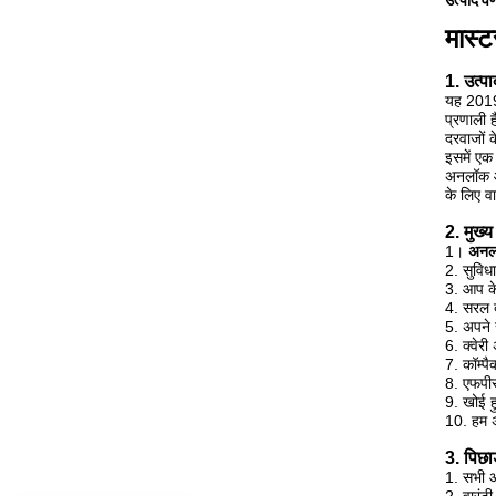
उत्पाद वर
मास्ट
1. उत्प
यह 2019 
प्रणाली 
दरवाजों 
इसमें एक
अनलॉक और
के लिए व
2. मुख्य
1।
अनलॉ
2. सुविध
3. आप के
4. सरल दर
5. अपने 
6. क्वेर
7. कॉम्प
8. एफपीस
9. खोई ह
10. हम 
3. पिछाड
1. सभी आ