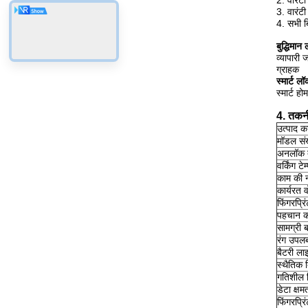
2. वारंट
3. वारंट
4. सभी ब
बुद्धिमान
व्यापारी 
ग्राहक
स्मार्ट लॉ
स्मार्ट हो
4. तकनी
उत्पाद क
मॉडल संख
अनलॉक 
वर्किंग टे
काम की 
कार्यरत व
फिंगरप्रि
पहचान 
सामग्री 
रंग उपलब्
बैटरी ला
स्थैतिक
गतिशील 
डेटा क्षम
फिंगरप्रि