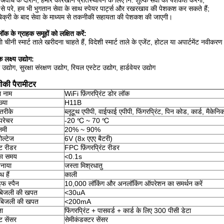
ी अवधि के दौरान, हमारे कारखाने प्रतिस्थापन के लिए नि: शुल्क सेवा की पेशकश करेगा;
ी से परे, हम भी भुगतान सेवा के साथ स्पेयर पार्ट्स और रखरखाव की पेशकश कर सकते हैं;
िक्री के बाद सेवा के माध्यम से तकनीकी सहायता की पेशकश की जाएगी।
 लॉक के ग्राहक समूहों को लक्षित करें:
जो चीनी स्मार्ट ताले खरीदना चाहते हैं, विदेशी स्मार्ट ताले के एजेंट, होटल या अपार्टमेंट न
क लक्ष्य उद्योग:
म उद्योग, सुरक्षा संरक्षण उद्योग, रियल एस्टेट उद्योग, हार्डवेयर उद्योग
की पैरामीटर
ा नाम
WiFi फ़िंगरप्रिंट डोर लॉक
्या
H11B
तरीके
ब्लूटूथ एपीपी, वाईफाई एपीपी, फिंगरप्रिंट, पिन कोड, कार्ड, मैकेनि
म्परेचर
-20 ℃ ~ 70 ℃
नमी
20% ~ 90%
ोल्टेज
6V (8x एएए बैटरी)
ंट रीडर
FPC फ़िंगरप्रिंट रीडर
का समय
<0.1s
बनाया
जस्ता मिश्रधातु
ध हैं
काली
इफ स्पैन
10,000 लॉकिंग और अनलॉकिंग ऑपरेशन का समर्थन करें
 बिजली की खपत
<30uA
बिजली की खपत
<200mA
ता
फिंगरप्रिंट + पासवर्ड + कार्ड के लिए 300 पीसी डेटा
ंट सेंसर
सेमीकंडक्टर सेंसर