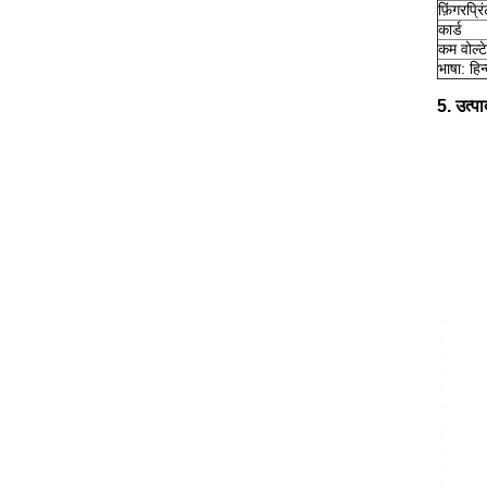
फ़िंगरप्र
कार्ड
कम वोल्ट
भाषा: हिन्
5. उत्पा