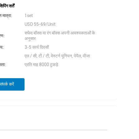
िंग शर्तें
 मात्रा:
1set
USD 55-69/Unit
सफेद बॉक्स या रंग बॉक्स अपनी आवश्यकताओं के
वरण:
अनुसार
मय:
3-5 कार्य दिवसों
एल / सी, टी / टी, वेस्टर्न यूनियन, पेपैल, वीजा
षमता:
प्रति माह 8000 टुकड़े
ंपर्क करें