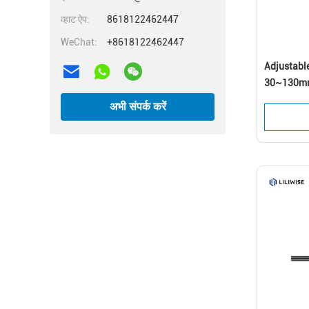
व्हाट ऐप:
8618122462447
WeChat:
+8618122462447
Adjustabl
30~130mm 
Battery Li
अभी संपर्क करें
Access