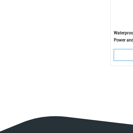
Waterproo
Power and
Residentia