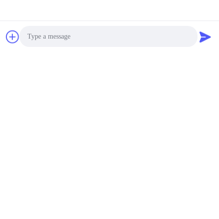
Photo
Video Call
Audio Call