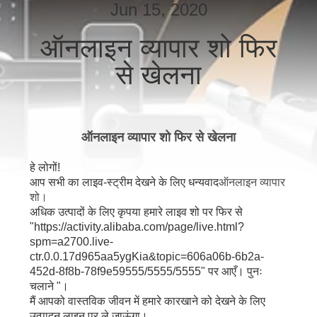
गुणवत्ता
Jun 15, 2020
नियंत्रण
ऑनलाइन व्यापार शो फिर
से खेलना
संपर्क
करें
ऑनलाइन व्यापार शो फिर से खेलना
समाचार
हे लोगों!
आप सभी का लाइव-स्ट्रीम देखने के लिए धन्यवाद
ऑनलाइन व्यापार
NEWS
शो।
अधिक उत्पादों के लिए कृपया हमारे लाइव शो पर फिर से
"https://activity.alibaba.com/page/live.html?
साइटमैप
spm=a2700.live-
ctr.0.0.17d965aa5ygKia&topic=606a06b-6b2a-
452d-8f8b-78f9e59555/5555/5555" पर आएँ। पुनः
गोपनीयता
चलाने "।
मैं आपको वास्तविक जीवन में हमारे कारखाने को देखने के लिए
नीति
उत्पादन लाइन पर ले जाऊंगा।