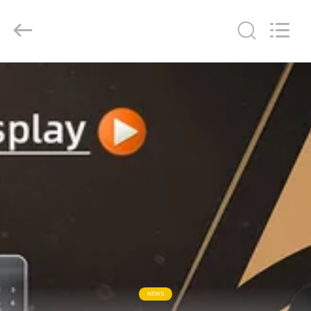
Light
Source
Electronics
Technology
Limited.
All
Rights
Reserved.
घर
उत्पादों
हमारे
बारे
में
कारखाना
भ्रमण
NEWS