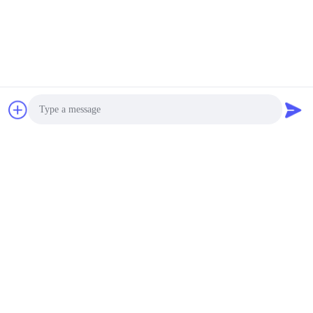
Photo
Video Call
Audio Call