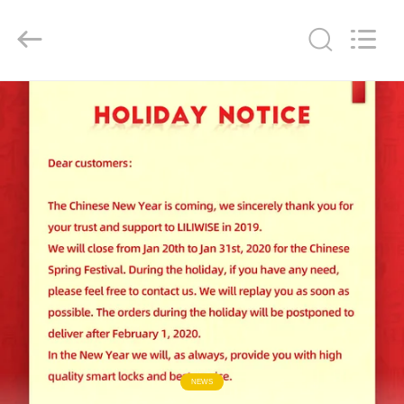
Light
Source
Electronics
Technology
Limited.
All
Rights
Reserved.
घर
उत्पादों
हमारे
बारे
में
कारखाना
भ्रमण
NEWS